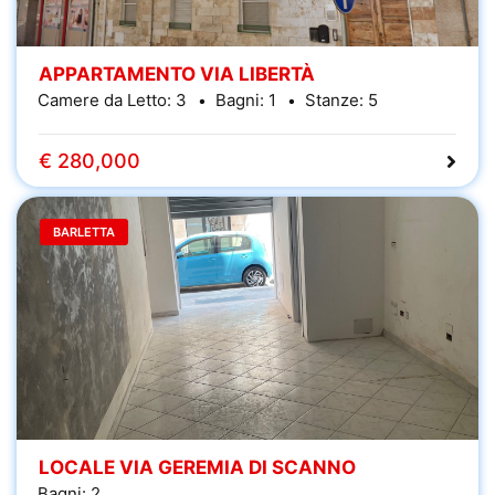
APPARTAMENTO VIA LIBERTÀ
Camere da Letto:
3
Bagni:
1
Stanze:
5
€ 280,000
BARLETTA
LOCALE VIA GEREMIA DI SCANNO
Bagni:
2