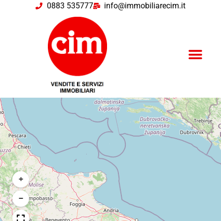
0883 535777
info@immobiliarecim.it
+
−