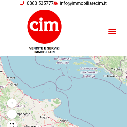
0883 535777
info@immobiliarecim.it
+
−