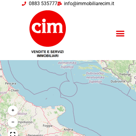
0883 535777
info@immobiliarecim.it
+
−