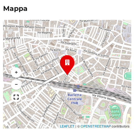
Mappa
+
−
LEAFLET
|
©
OPENSTREETMAP
contributors