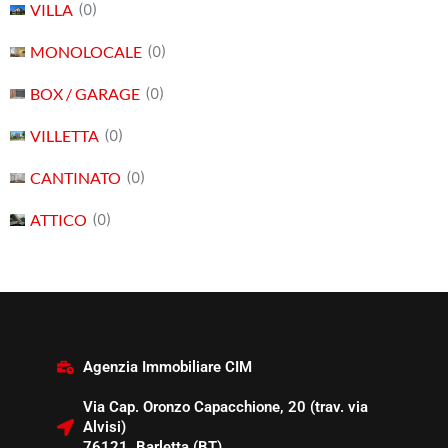
VILLA
(0)
MONOLOCALE
(0)
BOX / GARAGE
(0)
VILLETTA
(0)
CANTINATO
(0)
ATTICO
(0)
Agenzia Immobiliare CIM
Via Cap. Oronzo Capacchione, 20 (trav. via
Alvisi)
76121, Barletta (BT)