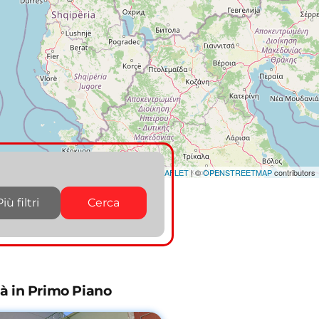
LEAFLET
|
©
OPENSTREETMAP
contributors
Più filtri
Cerca
tà in Primo Piano