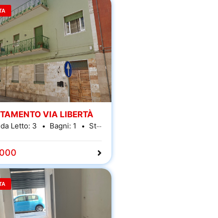
TA
TAMENTO VIA LIBERTÀ
da Letto:
3
Bagni:
1
Stanze:
5
,000
TA