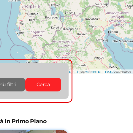
LEAFLET
|
©
OPENSTREETMAP
contributors
Più filtri
Cerca
tà in Primo Piano