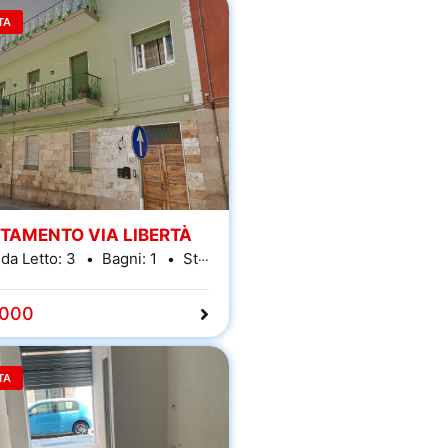
TA
TAMENTO VIA LIBERTÀ
da Letto:
3
Bagni:
1
Stanze:
5
,000
TA